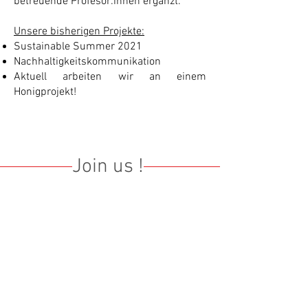
betreuende Profesor:innen ergänzt.
Unsere bisherigen Projekte:
Sustainable Summer 2021
Nachhaltigkeitskommunikation
Aktuell arbeiten wir an einem
Honigprojekt!
Join us !
Du hast Lust dich gemeinsam mit uns
für Nachhaltigkeit an der Hochschule
einzusetzen? Dann komm vorbei und
lerne das Green Office kennen! Für
weitere Informationen zu uns und
unseren Treffen schreibe uns gerne eine
Mail an
greenoffice@heilbronn.dhbw.de
.