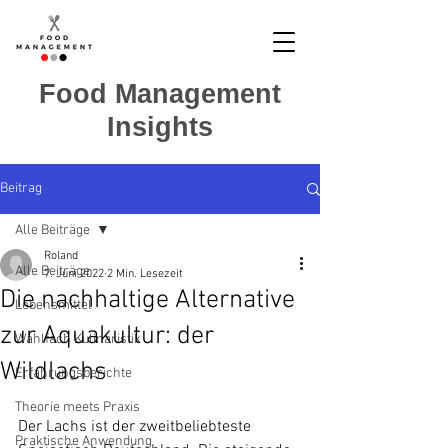
Food Management
Insights
Beitrag
Alle Beiträge
Roland
Alle Beiträge
7. Juni 2022
2 Min. Lesezeit
Die nachhaltige Alternative
Lebensmittel
zur Aquakultur: der
Wahlfach Kulinaristik
Wildlachs
Erfahrungsberichte
Theorie meets Praxis
Der Lachs ist der zweitbeliebteste 
Praktische Anwendung